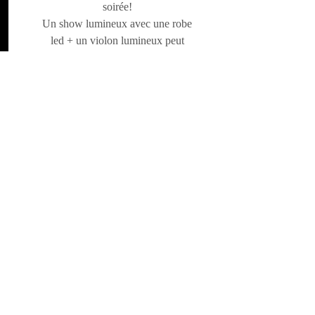
soirée!
Un show lumineux avec une robe
led + un violon lumineux peut
également vous être proposé.
Vidéo
Demande de devis